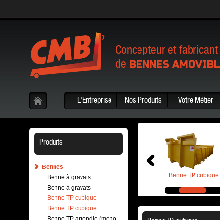
Concepteur et fabricant
BENNES AMOVIB
de
L'Entreprise
Nos Produits
Votre Métier
Produits
Bennes
Benne à gravats
Benne à gravats
Benne TP cubique
Benne à gravats
Benne à gravats
Benne TP cubique
Benne TP cubique
Benne TP arrondie (mono-