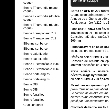
Benne TP cubique
coque)
Benne TP arrondie (mono-
Berce
en UPN de 200 renfo
coque)
Chapelle de préhension UPN
Benne TP arrondie (double-
Anneau de préhension ø60 
coque)
Rouleaux arrière (ø220, lg : 
Benne TP arrondie (double-
coque)
Fond
en HARDOX 450
ép. 
Traverses en UTP ép.5mm 
Benne Transporteur CL2
Consoles latérales trapézo
Benne Transporteur CL2
500mm
Bibenne sur berce
Panneau avant en acier D
Bibenne sur berce
casquette protège cabine é
Benne calorifugée
Côtés en acier DOMEX 700
Benne calorifugée
Consoles de renforts en 
Benne TP emboîtable 10m3
400mm
disposées en « chev
Benne TP emboîtable 10m3
Porte arrière « univer
Benne porte-engins
déverrouillage hydraulique
en
acier DOMEX 700
ép.4m
Benne porte-engins
Benne DIB
Besoin en équipement hydr
prévu dans notre prestation)
Benne DIB
Le camion devra être équipé d
Benne ferrailleur
élément supplémentaire sur le
Benne ferrailleur
piloté par une commande p
Grue sur berce
Crochets de bâche
sur tout