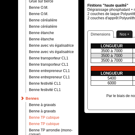
Grue sur berce
Finitions "haute qualité"
Benne O.M.
Dégraissage phosphatant + 
Benne O.M.
2 couches de laque Polyuré
2 couches d'apprêt Polyurét
Benne céréalière
Benne céréalière
Benne étanche
Dimensions
Nos +
Benne étanche
Benne avec vis égalisatrice
LONGUEUR
3500 à 7000
Benne avec vis égalisatrice
3500 à 7000
Benne transporteur CL1
3500 à 7000
Benne transporteur CL1
Benne entrepreneur CL1
LONGUEUR
Benne entrepreneur CL1
5400
6000
Benne festivité CL1
Benne festivité CL1
Par le biais de 
Bennes
Benne à gravats
Benne à gravats
Benne TP cubique
Benne TP cubique
Benne TP arrondie (mono-
coque)